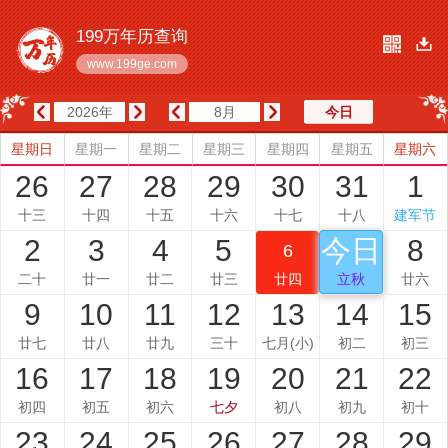
199万年历查询
www.199ge.com
2026年
8月
今日
星期日
星期一
星期二
星期三
星期四
星期五
星期六
北京时间：20：30：12
26
27
28
29
30
31
1
十三
十四
十五
十六
十七
十八
建军节
2
3
4
5
今日
8
6
二十
廿一
廿二
廿三
廿四
立秋
廿六
9
10
11
12
13
14
15
廿七
廿八
廿九
三十
七月(小)
初二
初三
16
17
18
19
20
21
22
初四
初五
初六
七夕
初八
初九
初十
23
24
25
26
27
28
29