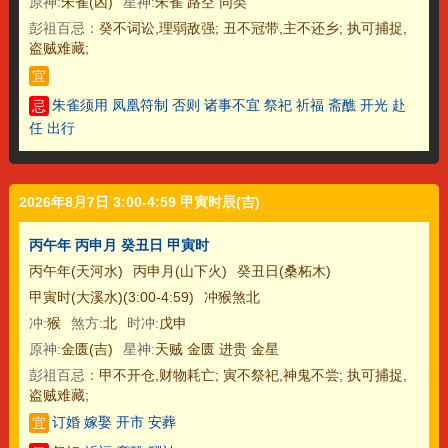
原神:
朱雀(凶)
星神:
朱雀 路空 同类
彭祖百忌：
癸不词讼,理弱敌强; 丑不冠带,主不还乡; 执可捕捉,
盗贼难藏;
宜
朱雀须用 凤凰符制 否则 诸事不宜 祭祀 祈福 斋醮 开光 赴
忌
任 出行
2026年8月7日 3:00-4:59 甲寅时辰(吉)
丙午年 丙申月 癸丑日 甲寅时
丙午年(天河水)
丙申月(山下火)
癸丑日(桑柘木)
甲寅时(大溪水)(3:00-4:59)
冲猴煞北
冲:
猴
煞方:
北
时冲:
戊申
原神:
金匮(吉)
星神:
天贼 金匮 进贵 金星
彭祖百忌：
甲不开仓,财物耗亡; 寅不祭祀,神鬼不尝; 执可捕捉,
盗贼难藏;
订婚 嫁娶 开市 安葬
宜