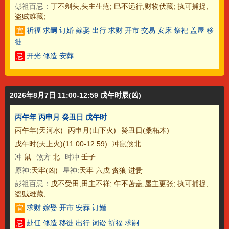
彭祖百忌：
丁不剃头,头主生疮; 巳不远行,财物伏藏; 执可捕捉,
盗贼难藏;
祈福 求嗣 订婚 嫁娶 出行 求财 开市 交易 安床 祭祀 盖屋 移
宜
徙
开光 修造 安葬
忌
2026年8月7日 11:00-12:59 戊午时辰(凶)
丙午年 丙申月 癸丑日 戊午时
丙午年(天河水)
丙申月(山下火)
癸丑日(桑柘木)
戊午时(天上火)(11:00-12:59)
冲鼠煞北
冲:
鼠
煞方:
北
时冲:
壬子
原神:
天牢(凶)
星神:
天牢 六戊 贪狼 进贵
彭祖百忌：
戊不受田,田主不祥; 午不苫盖,屋主更张; 执可捕捉,
盗贼难藏;
求财 嫁娶 开市 安葬 订婚
宜
赴任 修造 移徙 出行 词讼 祈福 求嗣
忌