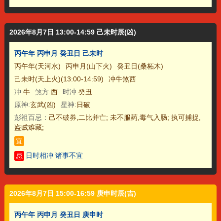
2026年8月7日 13:00-14:59 己未时辰(凶)
丙午年 丙申月 癸丑日 己未时
丙午年(天河水)
丙申月(山下火)
癸丑日(桑柘木)
己未时(天上火)(13:00-14:59)
冲牛煞西
冲:
牛
煞方:
西
时冲:
癸丑
原神:
玄武(凶)
星神:
日破
彭祖百忌：
己不破券,二比并亡; 未不服药,毒气入肠; 执可捕捉,
盗贼难藏;
宜
日时相冲 诸事不宜
忌
2026年8月7日 15:00-16:59 庚申时辰(吉)
丙午年 丙申月 癸丑日 庚申时