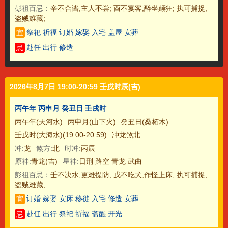
彭祖百忌：
辛不合酱,主人不尝; 酉不宴客,醉坐颠狂; 执可捕捉,
盗贼难藏;
祭祀 祈福 订婚 嫁娶 入宅 盖屋 安葬
宜
赴任 出行 修造
忌
2026年8月7日 19:00-20:59 壬戌时辰(吉)
丙午年 丙申月 癸丑日 壬戌时
丙午年(天河水)
丙申月(山下火)
癸丑日(桑柘木)
壬戌时(大海水)(19:00-20:59)
冲龙煞北
冲:
龙
煞方:
北
时冲:
丙辰
原神:
青龙(吉)
星神:
日刑 路空 青龙 武曲
彭祖百忌：
壬不决水,更难提防; 戌不吃犬,作怪上床; 执可捕捉,
盗贼难藏;
订婚 嫁娶 安床 移徙 入宅 修造 安葬
宜
赴任 出行 祭祀 祈福 斋醮 开光
忌