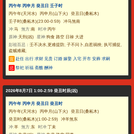
丙午年 丙申月 癸丑日 壬子时
丙午年(天河水)
丙申月(山下火)
癸丑日(桑柘木)
壬子时(桑柘木)(23:00-0:59)
冲马煞南
冲:
马
煞方:
南
时冲:
丙午
原神:
天刑(凶)
星神:
狗食 路空 日禄 大进
彭祖百忌：
壬不决水,更难提防; 子不问卜,自惹祸殃; 执可捕捉,
盗贼难藏;
赴任 出行 求财 见贵 订婚 嫁娶 入宅 开市 安葬 求嗣
宜
祭祀 祈福 斋醮 酬神
忌
2026年8月7日 1:00-2:59 癸丑时辰(凶)
丙午年 丙申月 癸丑日 癸丑时
丙午年(天河水)
丙申月(山下火)
癸丑日(桑柘木)
癸丑时(桑柘木)(1:00-2:59)
冲羊煞东
冲:
羊
煞方:
东
时冲:
丁未