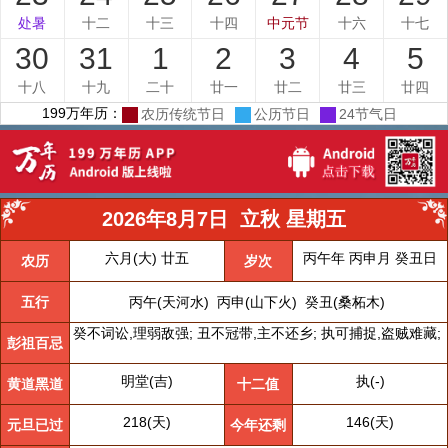
处暑
十二
十三
十四
中元节
十六
十七
30
31
1
2
3
4
5
十八
十九
二十
廿一
廿二
廿三
廿四
199万年历：
农历传统节日
公历节日
24节气日
2026年8月7日
立秋
星期五
六月(大) 廿五
丙午年 丙申月 癸丑日
农历
岁次
五行
丙午(天河水) 丙申(山下火) 癸丑(桑柘木)
癸不词讼,理弱敌强; 丑不冠带,主不还乡; 执可捕捉,盗贼难藏;
彭祖百忌
明堂(吉)
执(-)
黄道黑道
十二值
218(天)
146(天)
元旦已过
今年还剩