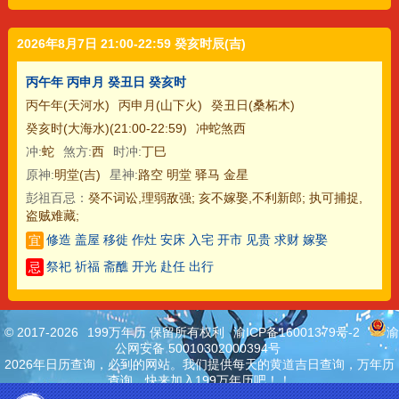
2026年8月7日 21:00-22:59 癸亥时辰(吉)
丙午年 丙申月 癸丑日 癸亥时
丙午年(天河水)
丙申月(山下火)
癸丑日(桑柘木)
癸亥时(大海水)(21:00-22:59)
冲蛇煞西
冲:
蛇
煞方:
西
时冲:
丁巳
原神:
明堂(吉)
星神:
路空 明堂 驿马 金星
彭祖百忌：
癸不词讼,理弱敌强; 亥不嫁娶,不利新郎; 执可捕捉,
盗贼难藏;
修造 盖屋 移徙 作灶 安床 入宅 开市 见贵 求财 嫁娶
宜
祭祀 祈福 斋醮 开光 赴任 出行
忌
© 2017-2026
199万年历 保留所有权利
渝ICP备16001379号-2
渝
公网安备 50010302000394号
2026年日历查询，必到的网站。我们提供每天的黄道吉日查询，万年历
查询，快来加入199万年历吧！！