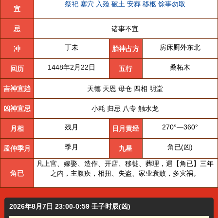
祭祀
塞穴
入殓
破土
安葬
移柩
馀事勿取
宜
忌
诸事不宜
丁未
房床厕外东北
冲
胎神占方
1448年2月22日
桑柘木
回历
五行
吉神宜趋
天德 天恩 母仓 四相 明堂
凶神宜忌
小耗 归忌 八专 触水龙
残月
270°—360°
月相
日月黄经
季月
角已(凶)
孟仲季月
九星
凡上官、嫁娶、造作、开店、移徙、葬理，遇【角已】三年
角已
之内，主腹疾，相扭、失盗、家业衰败，多灾祸。
2026年8月7日 23:00-0:59 壬子时辰(凶)