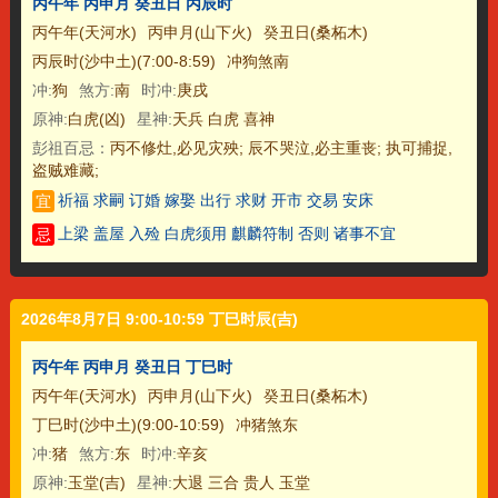
丙午年 丙申月 癸丑日 丙辰时
丙午年(天河水)
丙申月(山下火)
癸丑日(桑柘木)
丙辰时(沙中土)(7:00-8:59)
冲狗煞南
冲:
狗
煞方:
南
时冲:
庚戌
原神:
白虎(凶)
星神:
天兵 白虎 喜神
彭祖百忌：
丙不修灶,必见灾殃; 辰不哭泣,必主重丧; 执可捕捉,
盗贼难藏;
祈福 求嗣 订婚 嫁娶 出行 求财 开市 交易 安床
宜
上梁 盖屋 入殓 白虎须用 麒麟符制 否则 诸事不宜
忌
2026年8月7日 9:00-10:59 丁巳时辰(吉)
丙午年 丙申月 癸丑日 丁巳时
丙午年(天河水)
丙申月(山下火)
癸丑日(桑柘木)
丁巳时(沙中土)(9:00-10:59)
冲猪煞东
冲:
猪
煞方:
东
时冲:
辛亥
原神:
玉堂(吉)
星神:
大退 三合 贵人 玉堂