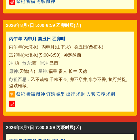
祭祀 祈福 斋醮 酬神
忌
2026年8月7日 5:00-6:59 乙卯时辰(吉)
丙午年 丙申月 癸丑日 乙卯时
丙午年(天河水)
丙申月(山下火)
癸丑日(桑柘木)
乙卯时(大溪水)(5:00-6:59)
冲鸡煞西
冲:
鸡
煞方:
西
时冲:
己酉
原神:
天德(吉)
星神:
福星 贵人 长生 天德
彭祖百忌：
乙不栽植,千株不长; 卯不穿井,水泉不香; 执可捕捉,
盗贼难藏;
祭祀 祈福 酬神 订婚 嫁娶 出行 求财 入宅 安葬 求嗣
宜
忌
2026年8月7日 7:00-8:59 丙辰时辰(凶)